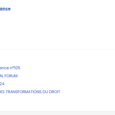
iance
rence n°105
GAL FORUM
024
DES TRANSFORMATIONS DU DROIT