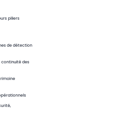
urs piliers
mes de détection
a continuité des
trimoine
 opérationnels
urité,