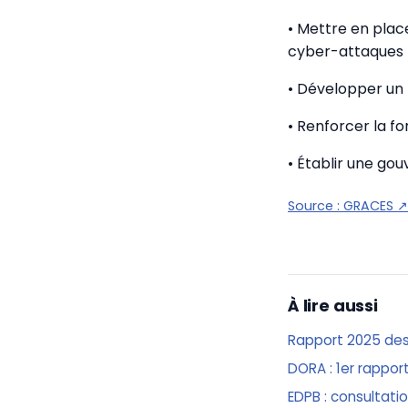
• Mettre en plac
cyber-attaques
• Développer un 
• Renforcer la f
• Établir une go
Source :
GRACES
↗
À lire aussi
Rapport 2025 des 
DORA : 1er rappor
EDPB : consultati