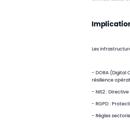
Implicatio
Les infrastructu
- DORA (Digital 
résilience opéra
- NIS2 : Directiv
- RGPD : Protect
- Règles sectori