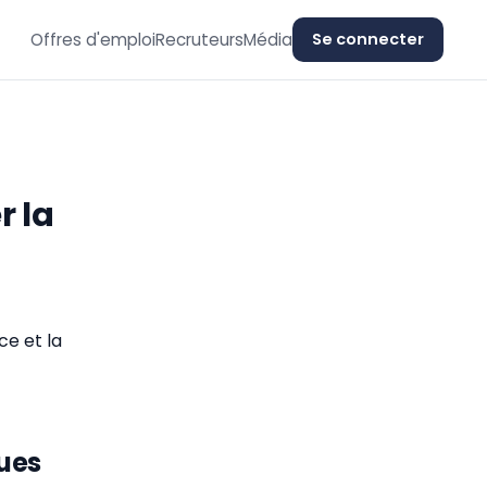
Offres d'emploi
Recruteurs
Média
Se connecter
r la
ce et la
ques