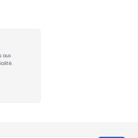
s aux
alité.