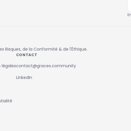
E
 Risques, de la Conformité & de l'Éthique.
CONTACT
 légales
contact@graces.community
LinkedIn
ialité