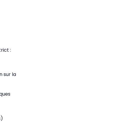
ict :
 sur la
iques
s)