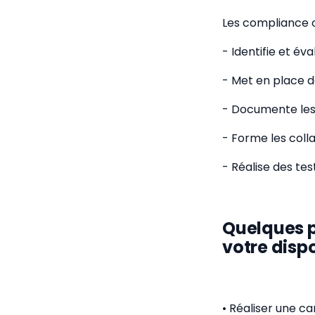
Les compliance of
- Identifie et év
- Met en place 
- Documente les 
- Forme les coll
- Réalise des tes
Quelques p
votre dispos
• Réaliser une c