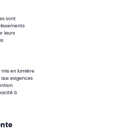
es sont
blissements
r leurs
ns
a mis en lumière
s aux exigences
ention
pacité à
ente