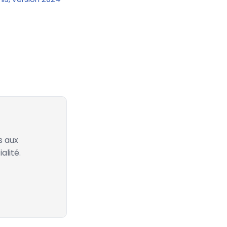
s aux
alité.