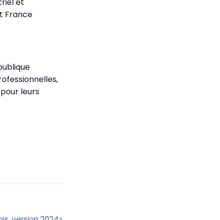
riel et
et France
 publique
rofessionnelles,
 pour leurs
Unis, version 2024-