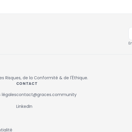
E
 Risques, de la Conformité & de l'Éthique.
CONTACT
 légales
contact@graces.community
LinkedIn
ialité