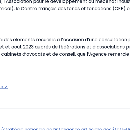
e, l’Association pour le développement du mécénat indust
cal), le Centre français des fonds et fondations (CFF) 
chi des éléments recueillis à l’occasion d’une consultation
let et août 2023 auprès de fédérations et d’associations p
e cabinets d’avocats et de conseil, que l’Agence remercie
ne
↗
n (stratégie nationale de l’intelligence artificielle des États-