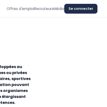
Offres d'emploi
Recruteurs
Média
Se connecter
eloppées au
ues ou privées
aires, sportives
cation pouvant
les organismes
n élargissant
étences.