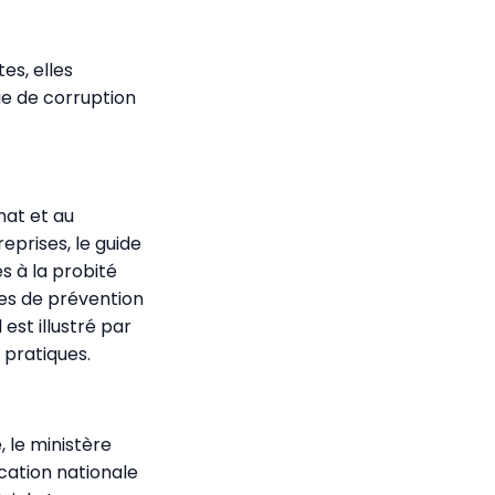
es, elles
ue de corruption
nat et au
eprises, le guide
es à la probité
es de prévention
est illustré par
 pratiques.
 le ministère
cation nationale