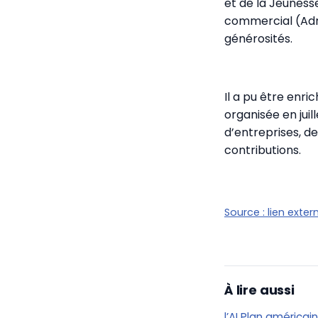
et de la Jeuness
commercial (Admi
générosités.
Il a pu être enri
organisée en juil
d’entreprises, d
contributions.
Source :
lien exter
À lire aussi
l’AI Plan américai