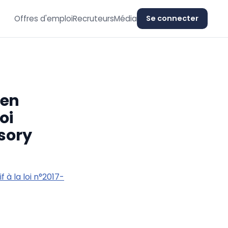
Offres d'emploi
Recruteurs
Média
Se connecter
 en
oi
isory
 à la loi n°2017-