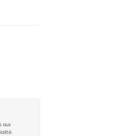
s aux
alité.