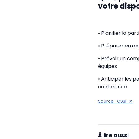
votre dispos
• Planifier la p
• Préparer en am
• Prévoir un co
équipes
• Anticiper les p
conférence
Source :
CSSF
↗
À lire aussi