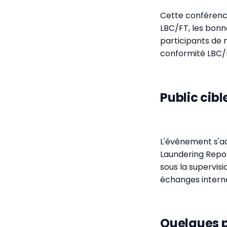
Cette conférence
LBC/FT, les bonn
participants de 
conformité LBC/
Public cib
L'événement s'a
Laundering Repor
sous la supervisi
échanges intern
Quelques p