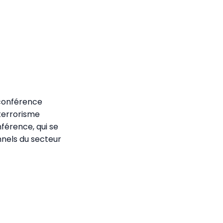
 conférence
 terrorisme
férence, qui se
nnels du secteur