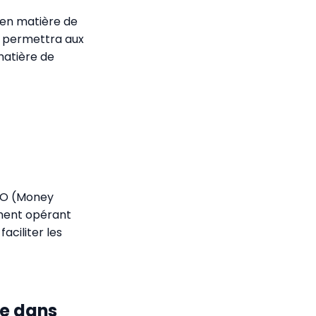
 en matière de
le permettra aux
matière de
RO (Money
ement opérant
aciliter les
le dans