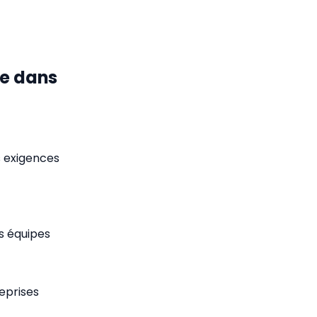
le dans
es exigences
s équipes
eprises