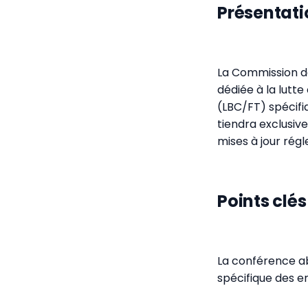
Présentati
La Commission de
dédiée à la lutt
(LBC/FT) spécifi
tiendra exclusive
mises à jour rég
Points clé
La conférence ab
spécifique des e