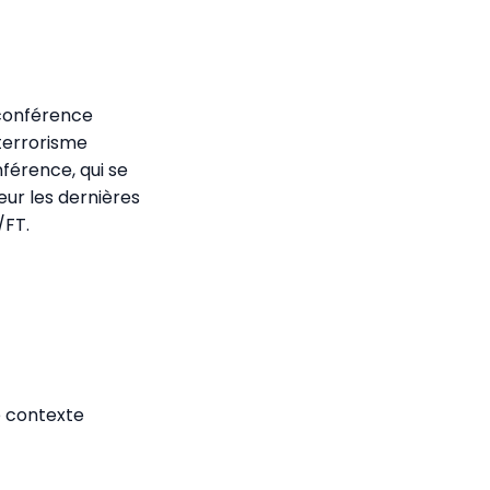
 conférence
 terrorisme
férence, qui se
eur les dernières
/FT.
e contexte