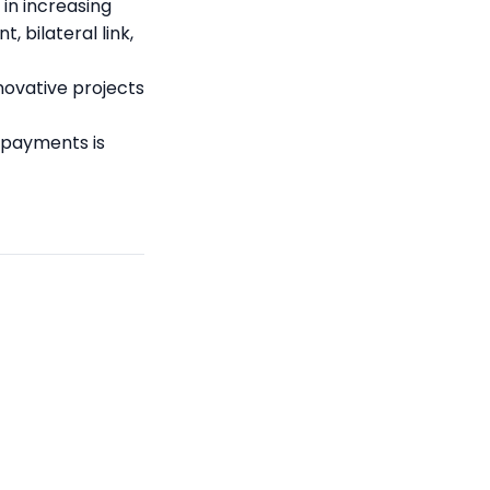
 in increasing
, bilateral link,
nnovative projects
 payments is