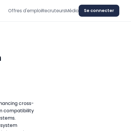
Offres d'emploi
Recruteurs
Média
Se connecter
n
hancing cross-
m compatibility
ystems.
t system