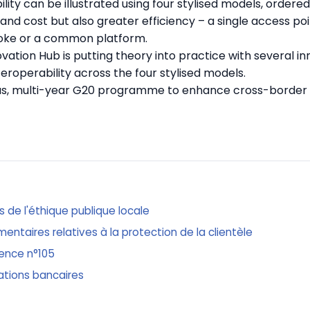
lity can be illustrated using four stylised models, ordered
nd cost but also greater efficiency – a single access point
oke or a common platform.
ovation Hub is putting theory into practice with several i
teroperability across the four stylised models.
us, multi-year G20 programme to enhance cross-border
s de l'éthique publique locale
entaires relatives à la protection de la clientèle
rence n°105
ations bancaires