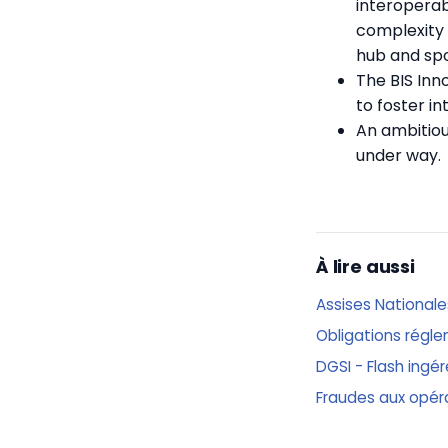
interoperabi
complexity a
hub and sp
The BIS Inn
to foster in
An ambitio
under way.
À lire aussi
Assises Nationale
Obligations réglem
DGSI - Flash ingé
Fraudes aux opér