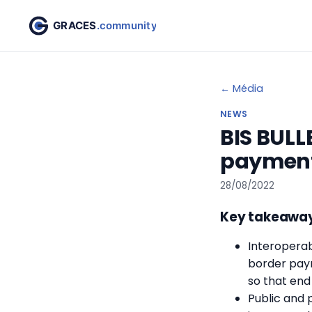
← Média
NEWS
BIS BULL
payment
28/08/2022
Key takeawa
Interoperab
border paym
so that end
Public and 