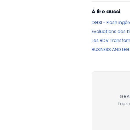
À lire aussi
DGSI - Flash ingé
Evaluations des t
Les RDV Transfor
BUSINESS AND LE
GRAC
fourc