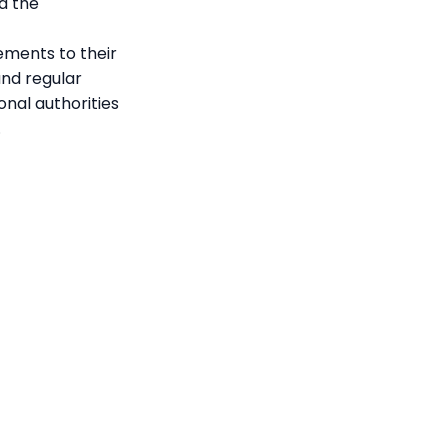
d the
ements to their
and regular
onal authorities
.