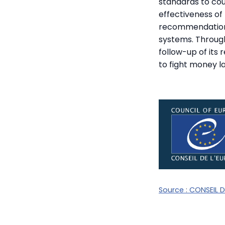
standards to cou
effectiveness of
recommendations 
systems. Through
follow-up of its
to fight money l
Source :
CONSEIL D