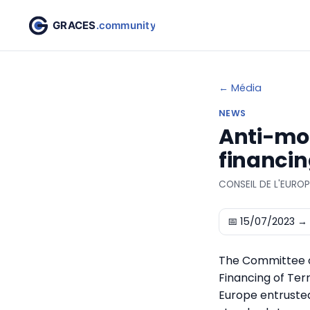
← Média
NEWS
Anti-mon
financi
CONSEIL DE L'EUROP
📅
15/07/2023
→ 
The Committee o
Financing of Ter
Europe entrusted