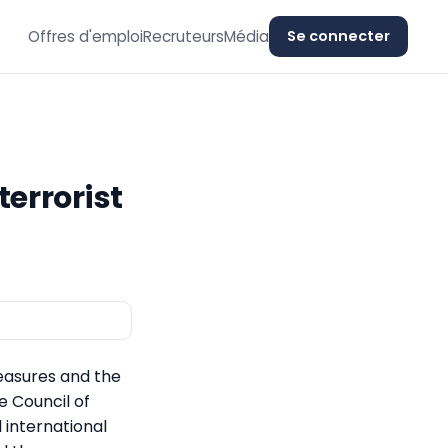
Offres d'emploi
Recruteurs
Média
Se connecter
errorist
easures and the
e Council of
 international