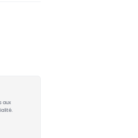
s aux
alité.