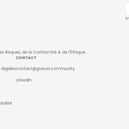
E
 Risques, de la Conformité & de l'Éthique.
CONTACT
 légales
contact@graces.community
LinkedIn
ialité