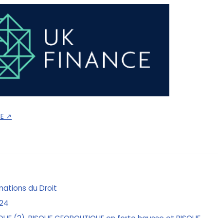
CE
↗
mations du Droit
024