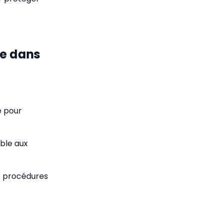
le dans
é pour
able aux
es procédures