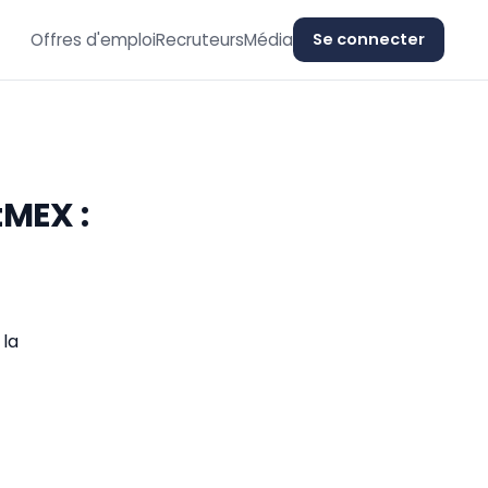
Offres d'emploi
Recruteurs
Média
Se connecter
tMEX :
 la