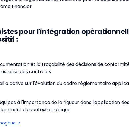
stème financier.
istes pour l'intégration opérationnel
itif :
ocumentation et la traçabilité des décisions de conformit
bustesse des contrôles
eille active sur l'évolution du cadre réglementaire applic
s équipes à l'importance de la rigueur dans l'application d
damment du contexte politique
onoghue
↗