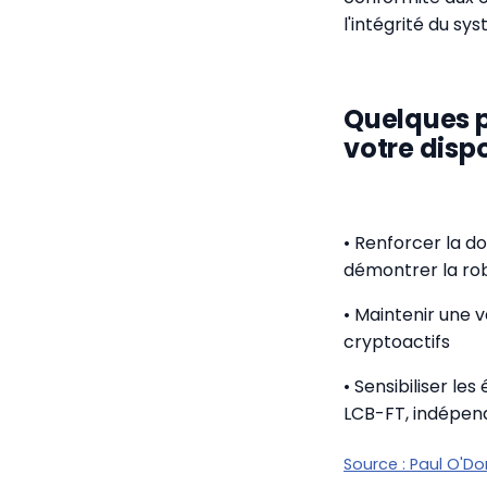
l'intégrité du sy
Quelques p
votre dispos
• Renforcer la d
démontrer la ro
• Maintenir une v
cryptoactifs
• Sensibiliser le
LCB-FT, indépen
Source :
Paul O'D