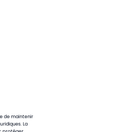
le de maintenir
ridiques. La
r protéger