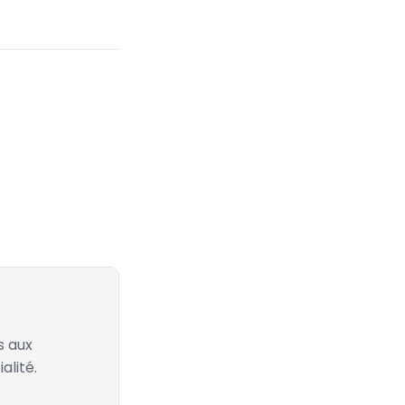
s aux
alité.