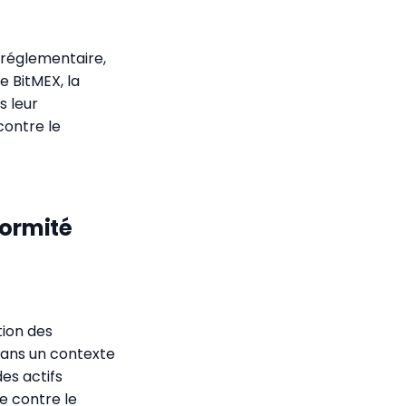
 réglementaire,
 BitMEX, la
s leur
contre le
formité
tion des
dans un contexte
es actifs
e contre le