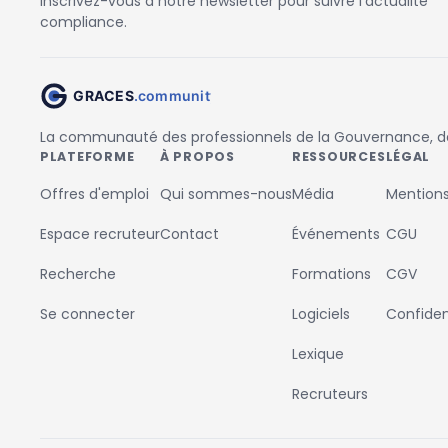
Inscrivez-vous à notre newsletter pour suivre l'actualité
compliance.
La communauté des professionnels de la Gouvernance, des
PLATEFORME
À PROPOS
RESSOURCES
LÉGAL
Offres d'emploi
Qui sommes-nous
Média
Mentions
Espace recruteur
Contact
Événements
CGU
Recherche
Formations
CGV
Se connecter
Logiciels
Confident
Lexique
Recruteurs