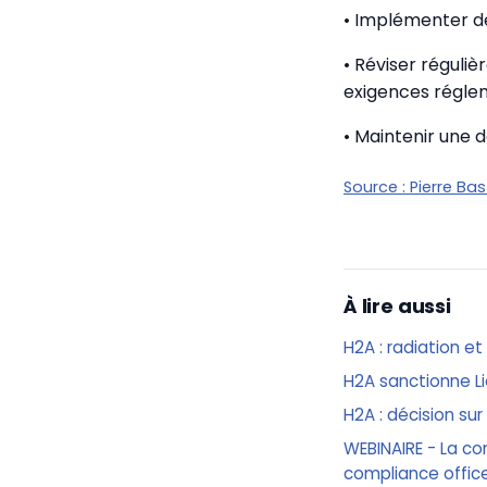
• Implémenter des
• Réviser réguli
exigences régle
• Maintenir une 
Source :
Pierre Ba
À lire aussi
H2A : radiation e
H2A sanctionne Lio
H2A : décision su
WEBINAIRE - La co
compliance offic