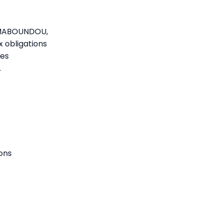
e MABOUNDOU,
x obligations
les
.
ons