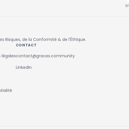
E
 Risques, de la Conformité & de l'Éthique.
CONTACT
 légales
contact@graces.community
LinkedIn
ialité