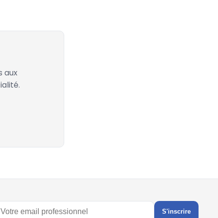
s aux
alité.
S'inscrire