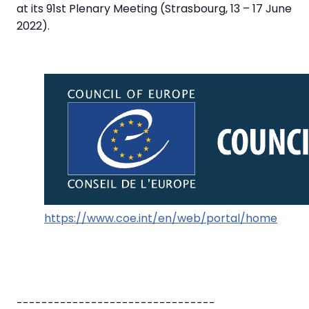
at its 91st Plenary Meeting (Strasbourg, 13 – 17 June
2022).
https://www.coe.int/en/web/portal/home
--------------------------------