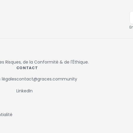
E
 Risques, de la Conformité & de l'Éthique.
CONTACT
 légales
contact@graces.community
LinkedIn
ialité