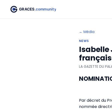
← Média
NEWS
Isabelle
français
LA GAZETTE DU PALA
NOMINATI
Par décret du Pré
nommée directric