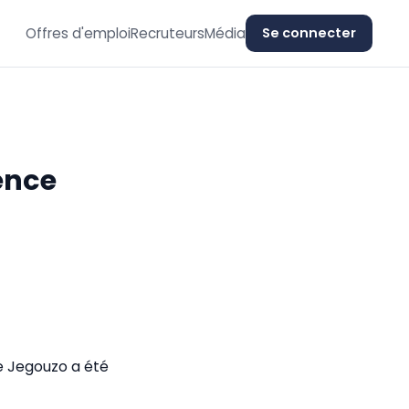
Offres d'emploi
Recruteurs
Média
Se connecter
gence
le Jegouzo a été