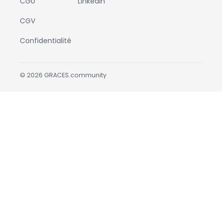
CGU
LinkedIn
CGV
Confidentialité
©
2026
GRACES.community