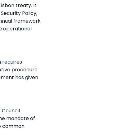
isbon treaty. It
ecurity Policy,
iannual framework
e operational
h requires
lative procedure
iament has given
 Council
the mandate of
the common