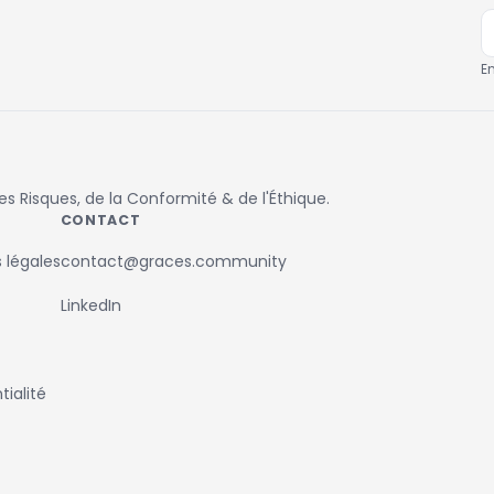
E
 Risques, de la Conformité & de l'Éthique.
CONTACT
 légales
contact@graces.community
LinkedIn
ialité