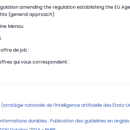
egulation amending the regulation establishing the EU Ag
hts (general approach)
tine Menou
S
offre de job :
 offres qui vous correspondent :
n (stratégie nationale de l’intelligence artificielle des États-
informations durables : Publication des guidelines en anglais
TION Octobre 2024 - PMRF