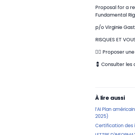
Proposal for a r
Fundamental Rig
p/o Virginie Gas
RISQUES ET VOU
✍🏼 Proposer une 
💈 Consulter les
À lire aussi
l’AI Plan américai
2025)
Certification des 
LETTRE D'INFORMA