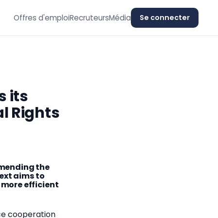
Offres d'emploi
Recruteurs
Média
Se connecter
 its
l Rights
amending the
ext aims to
more efficient
ice cooperation