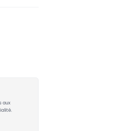
s aux
alité.