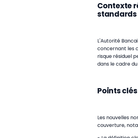
Contexte r
standards
L'Autorité Banca
concernant les c
risque résiduel 
dans le cadre d
Points clé
Les nouvelles no
couverture, not
- La définition c