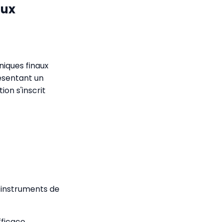
aux
niques finaux
ésentant un
on s'inscrit
s instruments de
fficace