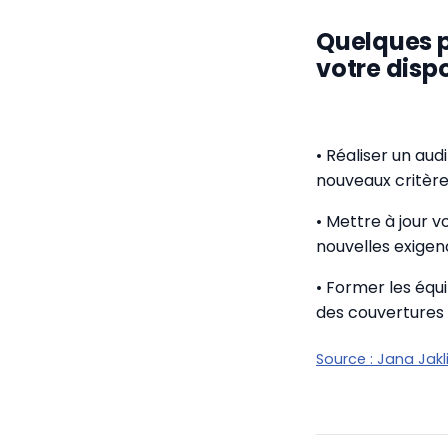
Quelques p
votre dispos
• Réaliser un au
nouveaux critèr
• Mettre à jour v
nouvelles exige
• Former les équ
des couvertures
Source :
Jana Jakl