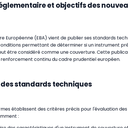
églementaire et objectifs des nouve
ire Européenne (EBA) vient de publier ses standards tech
onditions permettant de déterminer si un instrument pr
peut être considéré comme une couverture. Cette publicati
u renforcement continu du cadre prudentiel européen.
s des standards techniques
rmes établissent des critères précis pour l'évaluation de
amment :
laire des caractéristiques d'un instrument de couverture e