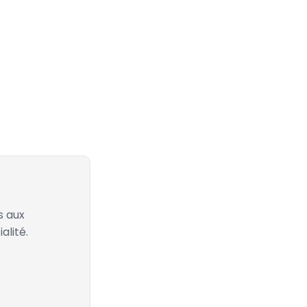
s aux
alité.