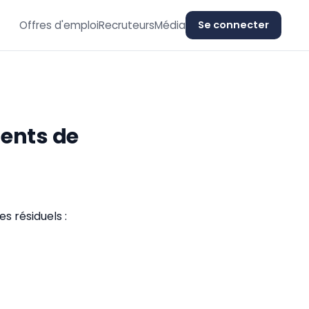
Offres d'emploi
Recruteurs
Média
Se connecter
ments de
s résiduels :