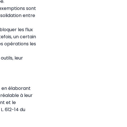
e.
s exemptions sont
solidation entre
loquer les flux
efois, un certain
s opérations les
utils, leur
e en élaborant
préalable à leur
nt et le
L. 612-14 du