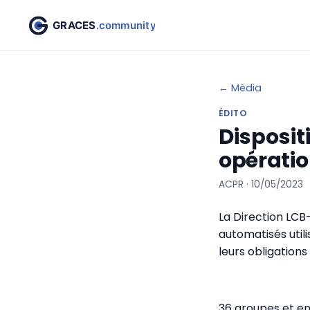
← Média
ÉDITO
Disposit
opératio
ACPR · 10/05/2023
La Direction LCB
automatisés util
leurs obligation
36 groupes et ent