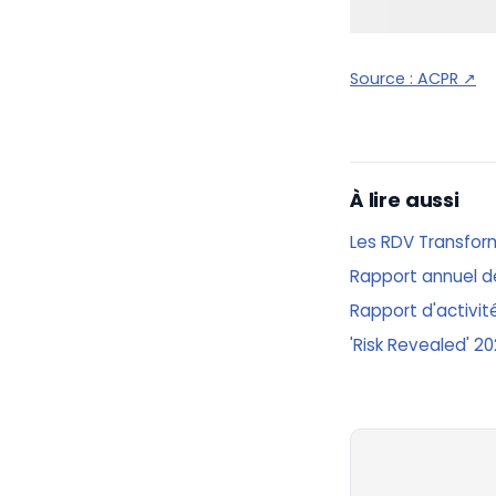
Source :
ACPR
↗
À lire aussi
Les RDV Transfor
Rapport annuel d
Rapport d'activi
'Risk Revealed' 2