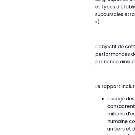
et types d’établ
succursales étra
»).
L’objectif de ce
performances des
prononce ainsi p
Le rapport inclu
L’usage des
consacrent 
millions d’
humaine con
un tiers et