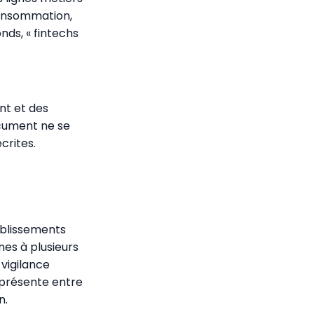
consommation,
nds, « fintechs
nt et des
ocument ne se
crites.
tablissements
nes à plusieurs
 vigilance
eprésente entre
n.