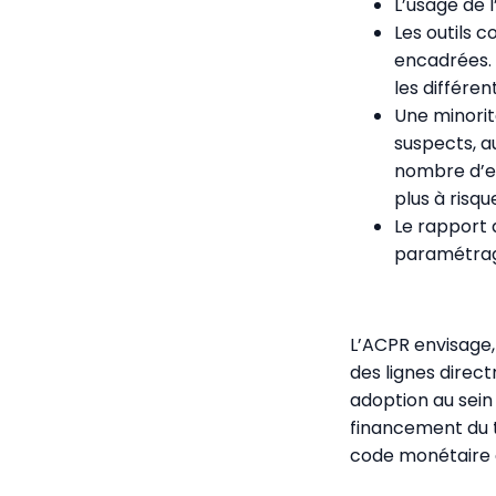
L’usage de l
Les outils 
encadrées. 
les différe
Une minorit
suspects, a
nombre d’en
plus à risqu
Le rapport 
paramétrage
L’ACPR envisage,
des lignes direct
adoption au sein
financement du te
code monétaire e