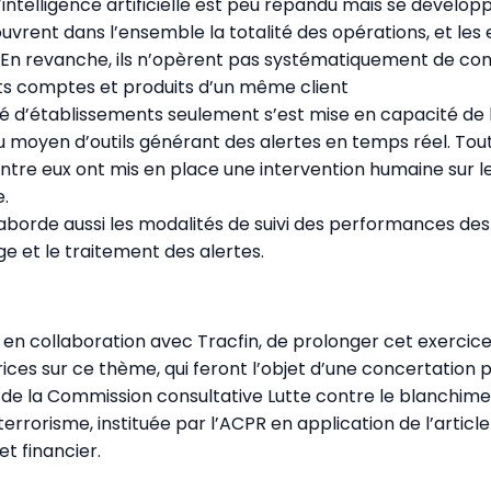
’intelligence artificielle est peu répandu mais se développ
couvrent dans l’ensemble la totalité des opérations, et le
En revanche, ils n’opèrent pas systématiquement de con
nts comptes et produits d’un même client
é d’établissements seulement s’est mise en capacité de b
u moyen d’outils générant des alertes en temps réel. Tout
tre eux ont mis en place une intervention humaine sur le
e.
aborde aussi les modalités de suivi des performances des o
 et le traitement des alertes.
 en collaboration avec Tracfin, de prolonger cet exercic
rices sur ce thème, qui feront l’objet d’une concertation 
 de la Commission consultative Lutte contre le blanchime
rrorisme, instituée par l’ACPR en application de l’article 
t financier.