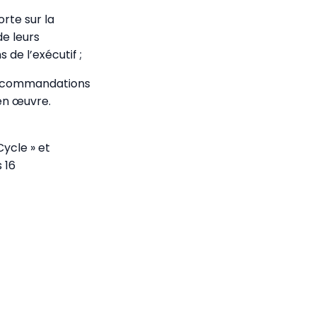
te sur la
de leurs
de l’exécutif ;
 recommandations
en œuvre.
ycle » et
 16