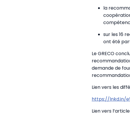
la recomma
coopération
compétences
sur les 16
ont été par
Le GRECO conclu
recommandations
demande de fourn
recommandations
Lien vers les dif
https://lnkd.in/
Lien vers l’artic