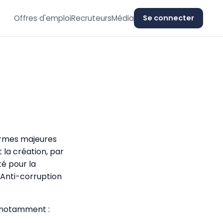
Offres d'emploi
Recruteurs
Média
Se connecter
éformes majeures
 la création, par
té pour la
 Anti-corruption
 notamment :