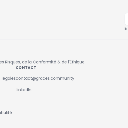
E
 Risques, de la Conformité & de l'Éthique.
CONTACT
 légales
contact@graces.community
LinkedIn
ialité