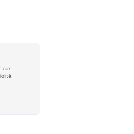
s aux
alité.