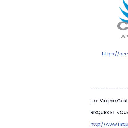
https://acc
--------------
p/o Virginie Gas
RISQUES ET VOU
http://www.risqu