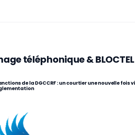
age téléphonique & BLOCTEL
anctions de la DGCCRF : un courtier une nouvelle fois 
églementation