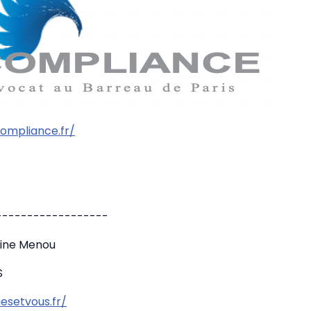
ompliance.fr/
------------------
tine Menou
S
esetvous.fr/