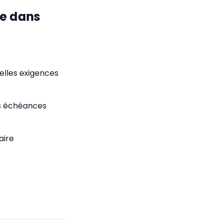
le dans
velles exigences
des échéances
aire