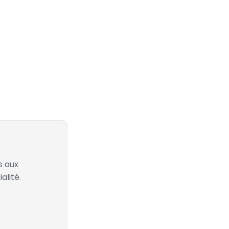
s aux
alité.