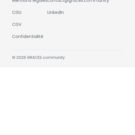
Mentions légales
contact@graces.community
CGU
LinkedIn
CGV
Confidentialité
©
2026
GRACES.community