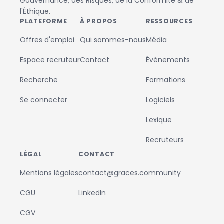
Gouvernance, des Risques, de la Conformité & de
l'Éthique.
PLATEFORME
À PROPOS
RESSOURCES
Offres d'emploi
Qui sommes-nous
Média
Espace recruteur
Contact
Événements
Recherche
Formations
Se connecter
Logiciels
Lexique
Recruteurs
LÉGAL
CONTACT
Mentions légales
contact@graces.community
CGU
LinkedIn
CGV