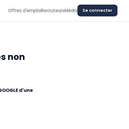
Offres d'emploi
Recruteurs
Média
Se connecter
és non
e GOOGLE d'une