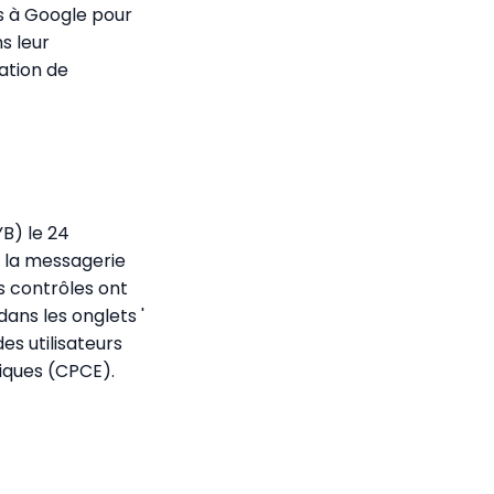
os à Google pour
ns leur
ation de
YB) le 24
r la messagerie
s contrôles ont
dans les onglets '
es utilisateurs
niques (CPCE).