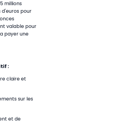
5 millions
s d'euros pour
nonces
nt valable pour
ra payer une
if :
e claire et
lements sur les
ent et de