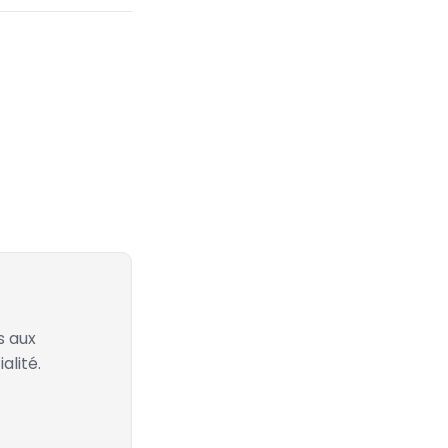
s aux
alité.