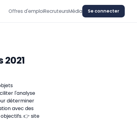
Offres d'emploi
Recruteurs
Média
Se connecter
s 2021
bjets
iliter l'analyse
pour déterminer
lation avec des
bjectifs. 👉 site