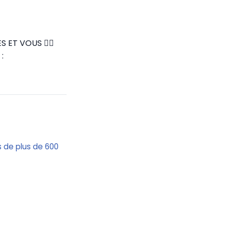
UES ET VOUS
✍🏼
 :
s de plus de 600