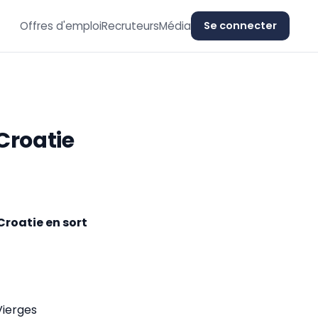
Offres d'emploi
Recruteurs
Média
Se connecter
 Croatie
 Croatie en sort
Vierges