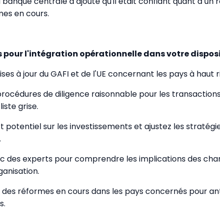
banque centrale a ajouté qu'il était confiant quant à un r
mes en cours.
 pour l'intégration opérationnelle dans votre disposit
mises à jour du GAFI et de l'UE concernant les pays à haut r
procédures de diligence raisonnable pour les transaction
liste grise.
t potentiel sur les investissements et ajustez les stratég
.
ec des experts pour comprendre les implications des c
ganisation.
 des réformes en cours dans les pays concernés pour ant
s.