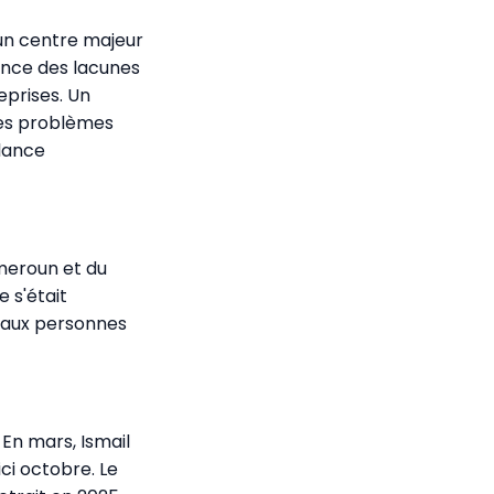
un centre majeur
dence des lacunes
eprises. Un
des problèmes
llance
ameroun et du
 s'était
s aux personnes
 En mars, Ismail
ici octobre. Le