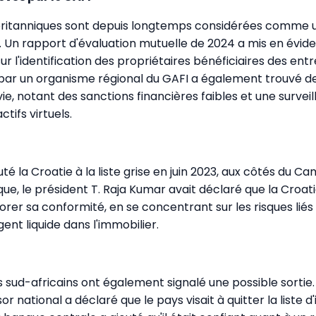
s britanniques sont depuis longtemps considérées comme 
ite. Un rapport d'évaluation mutuelle de 2024 a mis en évi
ur l'identification des propriétaires bénéficiaires des entr
 par un organisme régional du GAFI a également trouvé 
ivie, notant des sanctions financières faibles et une survei
ctifs virtuels.
uté la Croatie à la liste grise en juin 2023, aux côtés du C
ue, le président T. Raja Kumar avait déclaré que la Croatie
rer sa conformité, en se concentrant sur les risques lié
gent liquide dans l'immobilier.
 sud-africains ont également signalé une possible sortie.
 national a déclaré que le pays visait à quitter la liste d'