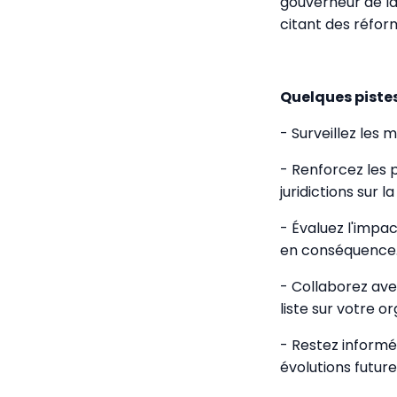
gouverneur de la 
citant des réfor
Quelques pistes
- Surveillez les 
- Renforcez les 
juridictions sur la 
- Évaluez l'impac
en conséquence
- Collaborez av
liste sur votre or
- Restez informé
évolutions future