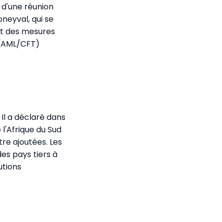
s d'une réunion
neyval, qui se
yant des mesures
 (AML/CFT)
 Il a déclaré dans
e l'Afrique du Sud
tre ajoutées. Les
des pays tiers à
utions