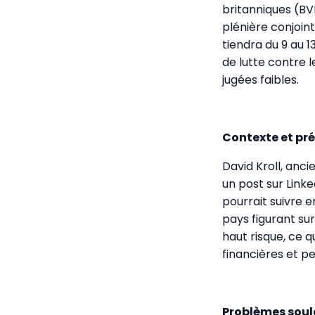
britanniques (BVI
plénière conjoint
tiendra du 9 au 1
de lutte contre 
jugées faibles.
Contexte et pré
David Kroll, anci
un post sur Linked
pourrait suivre e
pays figurant sur
haut risque, ce q
financières et p
Problèmes soule