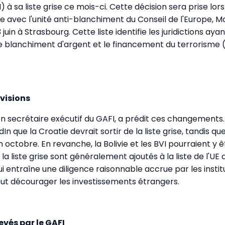
) à sa liste grise ce mois-ci. Cette décision sera prise lor
e avec l'unité anti-blanchiment du Conseil de l'Europe, Mo
3 juin à Strasbourg. Cette liste identifie les juridictions a
le blanchiment d'argent et le financement du terrorisme
visions
en secrétaire exécutif du GAFI, a prédit ces changements.
In que la Croatie devrait sortir de la liste grise, tandis qu
n octobre. En revanche, la Bolivie et les BVI pourraient y ê
 la liste grise sont généralement ajoutés à la liste de l'UE 
ui entraîne une diligence raisonnable accrue par les instit
eut décourager les investissements étrangers.
vés par le GAFI