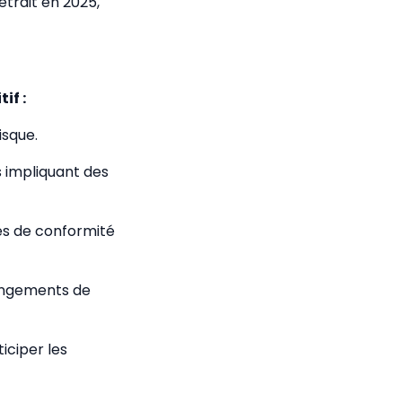
etrait en 2025,
if :
isque.
s impliquant des
ies de conformité
hangements de
iciper les