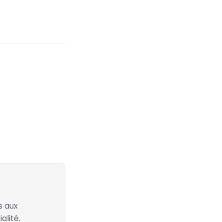
s aux
alité.