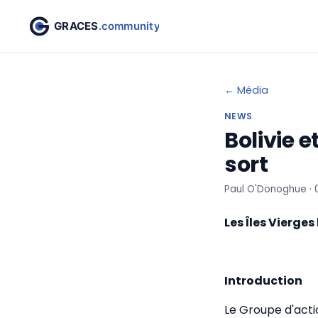
← Média
NEWS
Bolivie e
sort
Paul O'Donoghue ·
Les Îles Vierges
Introduction
Le Groupe d'actio