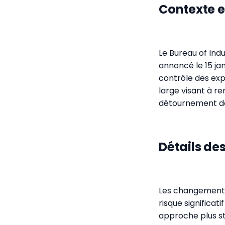
Contexte e
Le Bureau of In
annoncé le 15 janv
contrôle des expo
large visant à re
détournement de
Détails de
Les changements 
risque significat
approche plus st