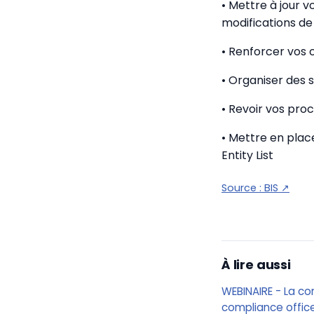
• Mettre à jour v
modifications de l
• Renforcer vos 
• Organiser des 
• Revoir vos pro
• Mettre en place
Entity List
Source :
BIS
↗
À lire aussi
WEBINAIRE - La co
compliance offic