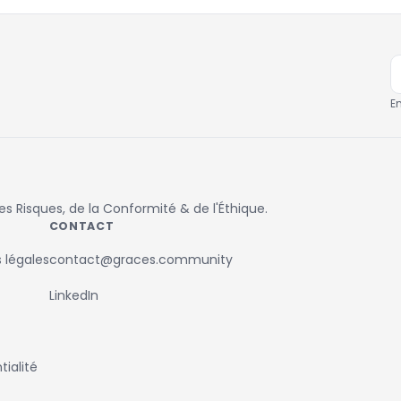
E
 Risques, de la Conformité & de l'Éthique.
CONTACT
 légales
contact@graces.community
LinkedIn
ialité