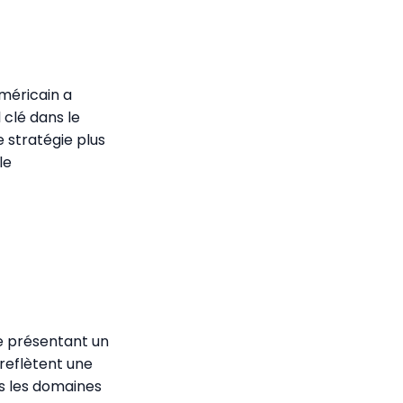
méricain a
l clé dans le
e stratégie plus
le
e présentant un
 reflètent une
ns les domaines