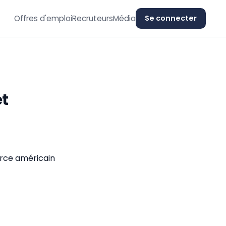
Offres d'emploi
Recruteurs
Média
Se connecter
et
rce américain