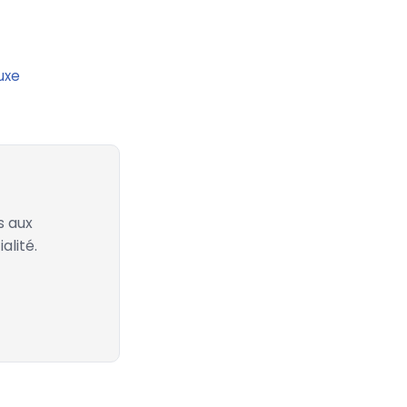
uxe
s aux
alité.