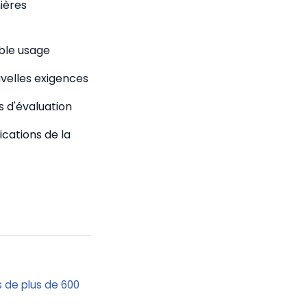
nières
uble usage
uvelles exigences
s d'évaluation
ications de la
s de plus de 600