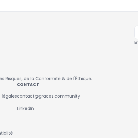
E
 Risques, de la Conformité & de l'Éthique.
CONTACT
 légales
contact@graces.community
LinkedIn
ialité