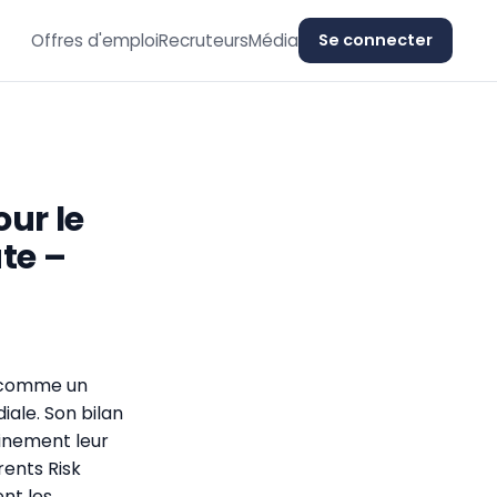
Offres d'emploi
Recruteurs
Média
Se connecter
ur le
te –
s comme un
iale. Son bilan
einement leur
ents Risk
nt les