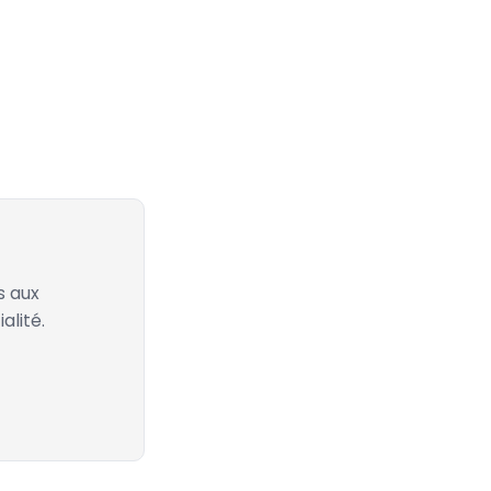
s aux
alité.