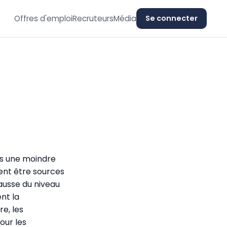
Offres d'emploi
Recruteurs
Média
Se connecter
ns une moindre
vent être sources
hausse du niveau
nt la
re, les
our les