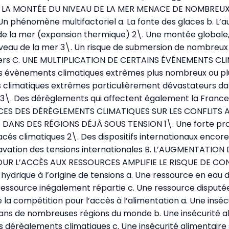
 B. LA MONTÉE DU NIVEAU DE LA MER MENACE DE NOMBREUX
n phénomène multifactoriel a. La fonte des glaces b. L’
e la mer (expansion thermique) 2\. Une montée globale,
niveau de la mer 3\. Un risque de submersion de nombreux 
ôtiers C. UNE MULTIPLICATION DE CERTAINS ÉVÉNEMENTS C
s évènements climatiques extrêmes plus nombreux ou plu
climatiques extrêmes particulièrement dévastateurs dan
. Des dérèglements qui affectent également la France et
ES DES DÉRÈGLEMENTS CLIMATIQUES SUR LES CONFLITS A
DANS DES RÉGIONS DÉJÀ SOUS TENSION 1\. Une forte pro
és climatiques 2\. Des dispositifs internationaux encore 
avation des tensions internationales B. L’AUGMENTATION 
R L’ACCÈS AUX RESSOURCES AMPLIFIE LE RISQUE DE CONF
hydrique à l’origine de tensions a. Une ressource en eau d
e ressource inégalement répartie c. Une ressource disputé
la compétition pour l’accès à l’alimentation a. Une inséc
ns de nombreuses régions du monde b. Une insécurité a
s dérèglements climatiques c. Une insécurité alimentaire