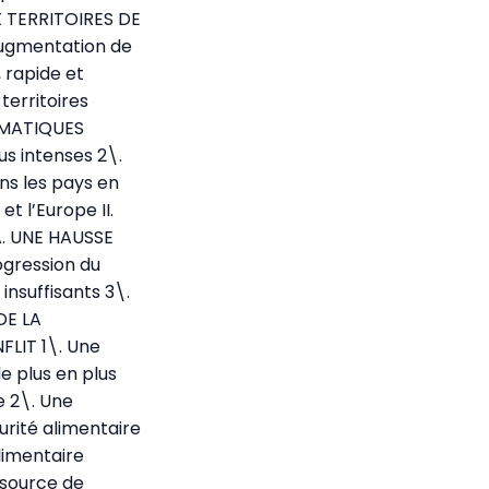
 TERRITOIRES DE
augmentation de
 rapide et
territoires
LIMATIQUES
s intenses 2\.
s les pays en
 l’Europe II.
. UNE HAUSSE
gression du
insuffisants 3\.
DE LA
LIT 1\. Une
e plus en plus
e 2\. Une
urité alimentaire
limentaire
 source de