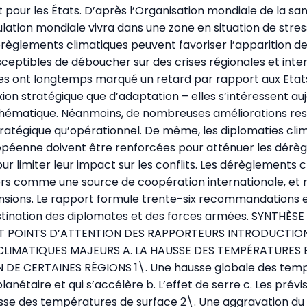
our les États. D’après l’Organisation mondiale de la san
ulation mondiale vivra dans une zone en situation de stre
dérèglements climatiques peuvent favoriser l’apparition de
eptibles de déboucher sur des crises régionales et inter
es ont longtemps marqué un retard par rapport aux Etats
ion stratégique que d’adaptation – elles s’intéressent auj
thématique. Néanmoins, de nombreuses améliorations rest
tratégique qu’opérationnel. De même, les diplomaties cli
ropéenne doivent être renforcées pour atténuer les dérè
ur limiter leur impact sur les conflits. Les dérèglements 
rs comme une source de coopération internationale, et 
sions. Le rapport formule trente-six recommandations e
stination des diplomates et des forces armées. SYNTHÈSE
T POINTS D’ATTENTION DES RAPPORTEURS INTRODUCTION 
LIMATIQUES MAJEURS A. LA HAUSSE DES TEMPÉRATURES 
 DE CERTAINES RÉGIONS 1\. Une hausse globale des temp
nétaire et qui s’accélère b. L’effet de serre c. Les prévi
usse des températures de surface 2\. Une aggravation 