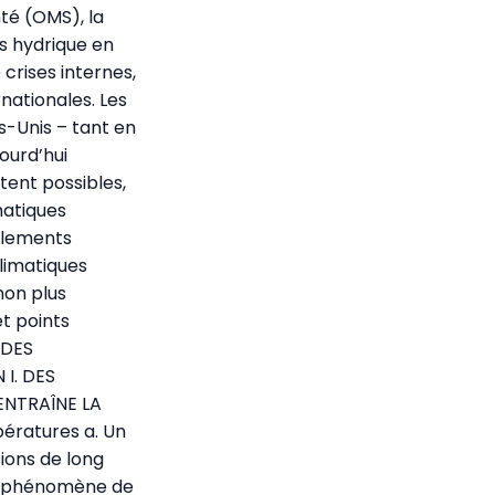
té (OMS), la
ss hydrique en
 crises internes,
nationales. Les
-Unis – tant en
ourd’hui
ent possibles,
matiques
glements
climatiques
non plus
t points
 DES
I. DES
ENTRAÎNE LA
ératures a. Un
sions de long
du phénomène de