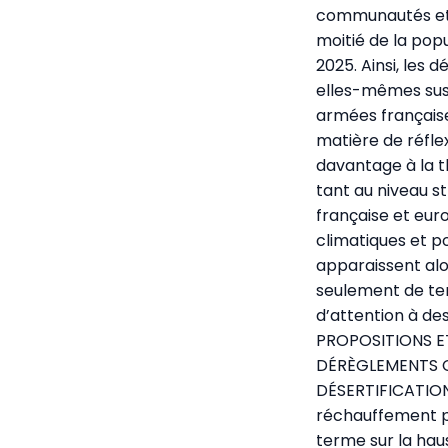
communautés et p
moitié de la pop
2025. Ainsi, les 
elles-mêmes susc
armées français
matière de réflex
davantage à la 
tant au niveau s
française et eu
climatiques et po
apparaissent alo
seulement de ten
d’attention à de
PROPOSITIONS E
DÉRÈGLEMENTS C
DÉSERTIFICATION
réchauffement pla
terme sur la ha