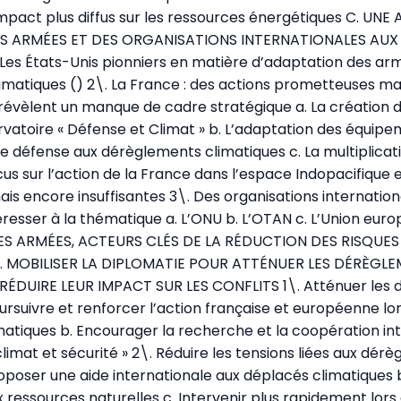
impact plus diffus sur les ressources énergétiques C. UN
ES ARMÉES ET DES ORGANISATIONS INTERNATIONALES AU
Les États-Unis pionniers en matière d’adaptation des ar
matiques () 2\. La France : des actions prometteuses ma
révèlent un manque de cadre stratégique a. La création 
ervatoire « Défense et Climat » b. L’adaptation des équip
de défense aux dérèglements climatiques c. La multiplicat
us sur l’action de la France dans l’espace Indopacifique e.
s encore insuffisantes 3\. Des organisations internationa
resser à la thématique a. L’ONU b. L’OTAN c. L’Union europ
ES ARMÉES, ACTEURS CLÉS DE LA RÉDUCTION DES RISQUES
A. MOBILISER LA DIPLOMATIE POUR ATTÉNUER LES DÉRÈGL
RÉDUIRE LEUR IMPACT SUR LES CONFLITS 1\. Atténuer les
oursuivre et renforcer l’action française et européenne l
matiques b. Encourager la recherche et la coopération int
limat et sécurité » 2\. Réduire les tensions liées aux dér
roposer une aide internationale aux déplacés climatiques b
x ressources naturelles c. Intervenir plus rapidement lors