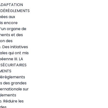
E ADAPTATION
X DÉRÈGLEMENTS
mées aux
is encore
d’un organe de
ements et des
ion des
 Des initiatives
les qui ont mis
éenne III. LA
 SÉCURITAIRES
EMENTS
 dérèglements
ors des grandes
ernationale sur
èglements
. Réduire les
 des