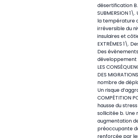
désertification
SUBMERSION 1\. U
la température d
irréversible du 
insulaires et c
EXTRÊMES 1\. De
Des évènements 
développement 3\
LES CONSÉQUENC
DES MIGRATIONS 
nombre de déplac
Un risque d’aggr
COMPÉTITION POU
hausse du stress 
sollicitée b. Un
augmentation de 
préoccupante da
renforcée par le