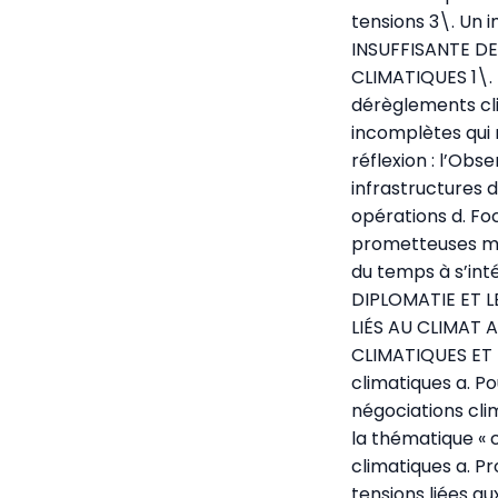
tensions 3\. Un 
INSUFFISANTE D
CLIMATIQUES 1\. 
dérèglements cli
incomplètes qui 
réflexion : l’Obs
infrastructures 
opérations d. Foc
prometteuses mai
du temps à s’inté
DIPLOMATIE ET L
LIÉS AU CLIMAT 
CLIMATIQUES ET 
climatiques a. P
négociations cli
la thématique « c
climatiques a. P
tensions liées au