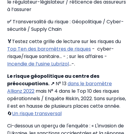
le régulateur-législateur / réticence des assureurs
à l’assurer
✅
Transversalité du risque : Géopolitique / Cyber-
sécurité / Supply Chain
🏅
Testez cette grille de lecture sur les risques du
Top Ten des baromètres de risques
- cyber-
risque/risque sanitaire… - ; sur les affaires -
Incendie de l’usine Lubrizol
…-.
Le risque géopolitique au centre des
préoccupations.
↗
N° 13
dans le baromètre
Allianz 2022
mais N° 4 dans le Top 10 des risques
opérationnels / Enquête RiskIn, 2022. Sans surprise,
il est en hausse de plusieurs places cette année.
🔄
Un risque transversal
Ci-dessous un aperçu de l'enquête : « L'invasion de
l'Ukraine, les sanctions occidentales et la réponse