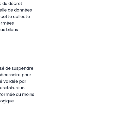
s du décret
uelle de données
 cette collecte
normées
ux bilans
osé de suspendre
nécessaire pour
é validée par
tefois, si un
 informée au moins
logique.