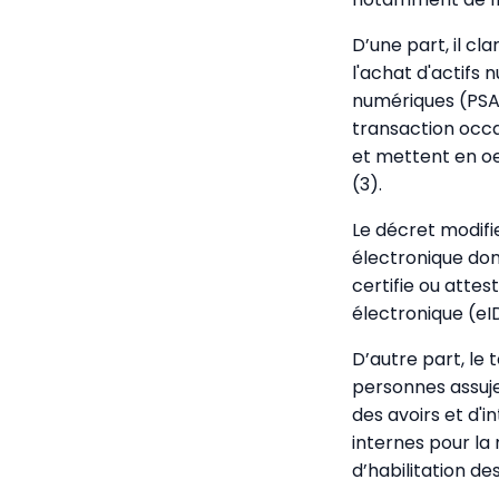
D’une part, il cl
l'achat d'actifs 
numériques (PSAN
transaction occa
et mettent en oe
(3).
Le décret modifie
électronique don
certifie ou atte
électronique (eI
D’autre part, le 
personnes assuje
des avoirs et d'i
internes pour la
d’habilitation de