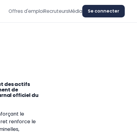
Offres d'emploi
Recruteurs
Média
Se connecter
at des actifs
iment de
rnal officiel du
forçant le
cret renforce le
minelles,