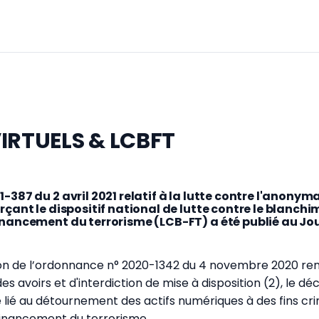
IRTUELS & LCBFT
1-387 du 2 avril 2021 relatif à la lutte contre l'anonym
orçant le dispositif national de lutte contre le blanch
financement du terrorisme (LCB-FT) a été publié au Jou
ion de l’ordonnance n° 2020-1342 du 4 novembre 2020 ren
 des avoirs et d'interdiction de mise à disposition (2), le dé
te lié au détournement des actifs numériques à des fins cri
nancement du terrorisme.