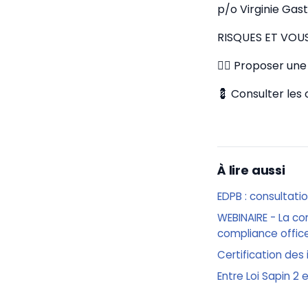
p/o Virginie Gas
RISQUES ET VOU
✍🏼 Proposer une 
💈 Consulter les
À lire aussi
EDPB : consultati
WEBINAIRE - La co
compliance offic
Certification des 
Entre Loi Sapin 2