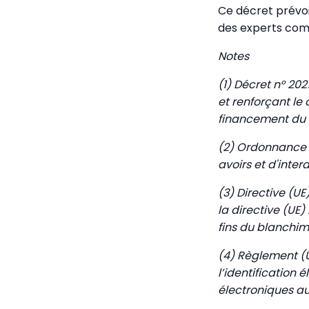
Ce décret prévoi
des experts comp
Notes
(1) Décret n° 202
et renforçant le 
financement du 
(2) Ordonnance n
avoirs et d'inter
(3) Directive (U
la directive (UE)
fins du blanchi
(4) Règlement (U
l’identification 
électroniques au