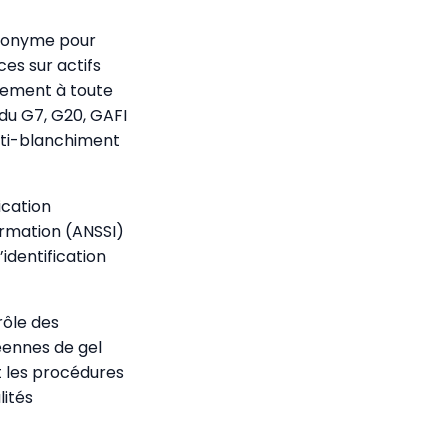
 anonyme pour
ces sur actifs
blement à toute
 du G7, G20, GAFI
nti-blanchiment
ication
ormation (ANSSI)
identification
rôle des
éennes de gel
et les procédures
lités