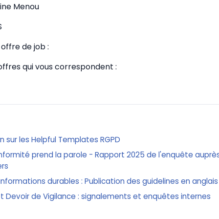
tine Menou
S
offre de job :
 offres qui vous correspondent :
on sur les Helpful Templates RGPD
nformité prend la parole - Rapport 2025 de l'enquête auprè
ers
informations durables : Publication des guidelines en anglais
 et Devoir de Vigilance : signalements et enquêtes internes