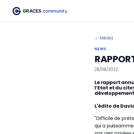
← Média
NEWS
RAPPORT
28/08/2022
Le rapport annu
l’Etat et du cit
développement l
L'édito de Davi
"Difficile de pr
qui a puissamme
nos vies privées 