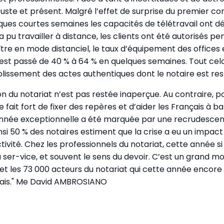
uste et présent. Malgré l’effet de surprise du premier c
ques courtes semaines les capacités de télétravail ont dé
a pu travailler à distance, les clients ont été autorisés p
re en mode distanciel, le taux d’équipement des offices e
est passé de 40 % à 64 % en quelques semaines. Tout cela
blissement des actes authentiques dont le notaire est re
on du notariat n’est pas restée inaperçue. Au contraire, p
e fait fort de fixer des repères et d’aider les Français à b
 année exceptionnelle a été marquée par une recrudesce
nsi 50 % des notaires estiment que la crise a eu un impact 
tivité. Chez les professionnels du notariat, cette année si
u ser-vice, et souvent le sens du devoir. C’est un grand mo
s et les 73 000 acteurs du notariat qui cette année encore
çais." Me David AMBROSIANO