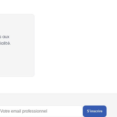
s aux
alité.
S'inscrire