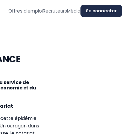
Offres d'emploi
Recruteurs
Média
Se connecter
ANCE
u service de
l’économie et du
tariat
à cette épidémie
 Un ouragan dans
sse, le notariat