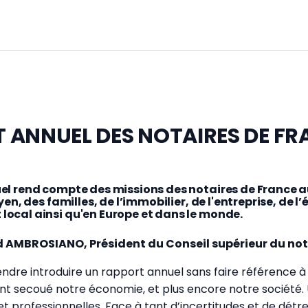
 ANNUEL DES NOTAIRES DE FR
el rend compte des missions des notaires de France a
oyen, des familles, de l’immobilier, de l'entreprise, de 
ocal ainsi qu'en Europe et dans le monde.
d AMBROSIANO, Président du Conseil supérieur du no
étendre introduire un rapport annuel sans faire référence 
nt secoué notre économie, et plus encore notre société.
et professionnelles. Face à tant d’incertitudes et de détre