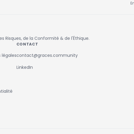
E
 Risques, de la Conformité & de l'Éthique.
CONTACT
 légales
contact@graces.community
LinkedIn
ialité