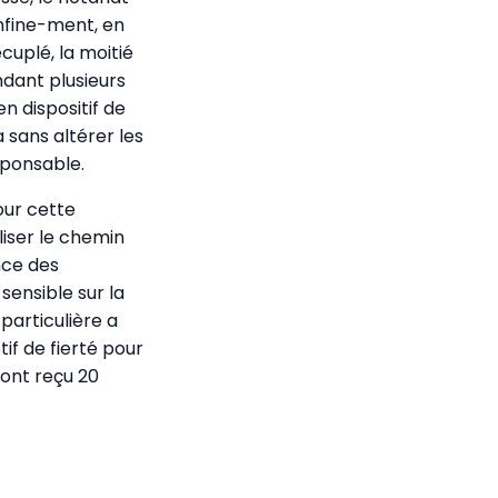
onfine-ment, en
cuplé, la moitié
endant plusieurs
n dispositif de
 sans altérer les
sponsable.
our cette
aliser le chemin
nce des
sensible sur la
 particulière a
tif de fierté pour
 ont reçu 20