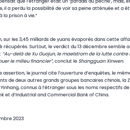
pensait que l’étranger était un ‘paradis du péché’, mais, e
, il a perdu la possibilité de voir sa peine atténuée et a é
la prison à vie.”
n, sur les 3,45 milliards de yuans évaporés dans cette affai
été récupérés. Surtout, le verdict du 13 décembre semble
 :
“Au-delà de Xu Guojun, le maelstrom de la lutte contre 
er le milieu financier”,
conclut le
Shangguan Xinwen.
e assertion, le journal cite l’ouverture d’enquêtes, le mêm
ants de deux autres grands groupes bancaires chinois, la 
Yinhang, connus à l’étranger sous les noms respectifs de
k et d’Industrial and Commercial Bank of China.
cembre 2023