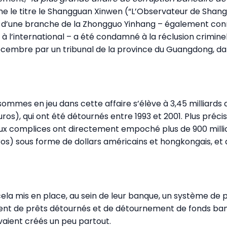
le titre le Shangguan Xinwen (“L’Observateur de Shangh
r d’une branche de la Zhongguo Yinhang – également con
 à l’international – a été condamné à la réclusion crimine
écembre par un tribunal de la province du Guangdong, da
ommes en jeu dans cette affaire s’élève à 3,45 milliards
uros), qui ont été détournés entre 1993 et 2001. Plus préc
eux complices ont directement empoché plus de 900 milli
euros) sous forme de dollars américains et hongkongais, et
cela mis en place, au sein de leur banque, un système de p
t de prêts détournés et de détournement de fonds ban
vaient créés un peu partout.