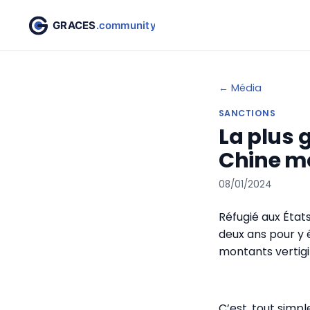
← Média
SANCTIONS
La plus 
Chine m
08/01/2024
Réfugié aux État
deux ans pour y 
montants vertigi
C’est, tout simp