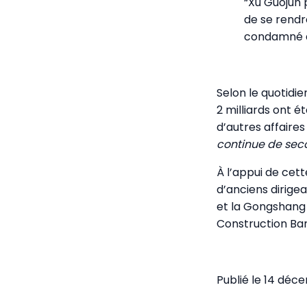
“Xu Guojun 
de se rendre
condamné à 
Selon le quotidie
2 milliards ont 
d’autres affaires
continue de secou
À l’appui de cett
d’anciens dirige
et la Gongshang 
Construction Ban
Publié le 14 dé