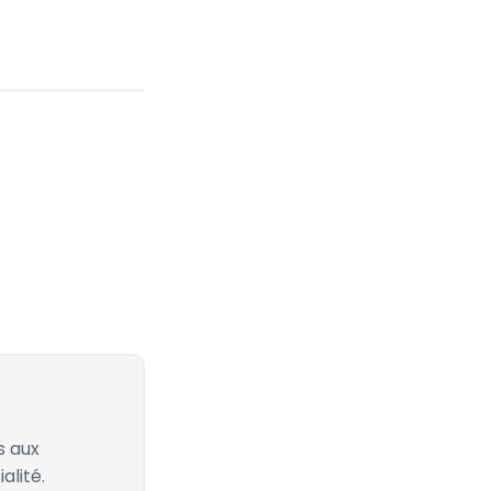
s aux
alité.