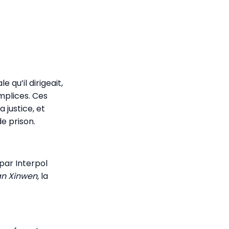
 qu’il dirigeait,
mplices. Ces
 justice, et
e prison.
 par Interpol
n Xinwen,
la