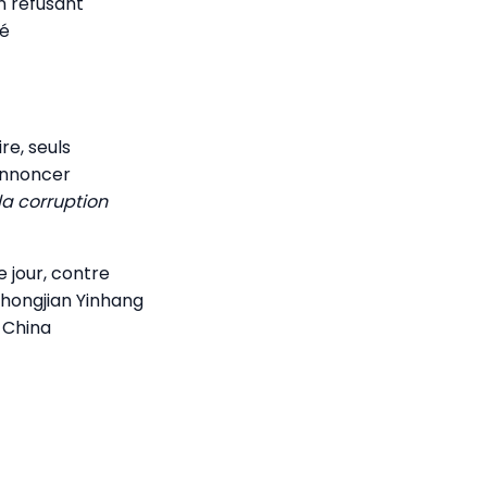
n refusant
té
re, seuls
 annoncer
la corruption
e jour, contre
Zhongjian Yinhang
 China