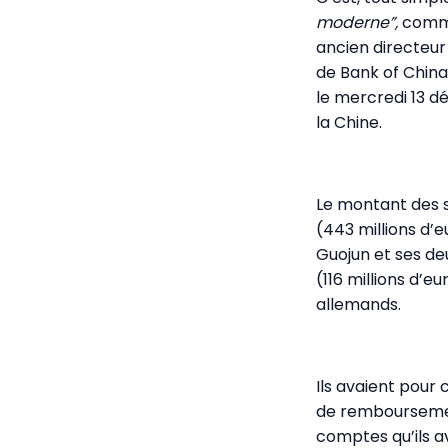
moderne”,
comme 
ancien directeu
de Bank of China
le mercredi 13 d
la Chine.
Le montant des s
(443 millions d’e
Guojun et ses d
(116 millions d’
allemands.
Ils avaient pour 
de remboursemen
comptes qu’ils a