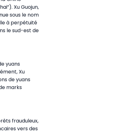
ai”). Xu Guojun,
nue sous le nom
lle à perpétuité
ns le sud-est de
 de yuans
isément, Xu
ons de yuans
 de marks
rêts frauduleux,
caires vers des