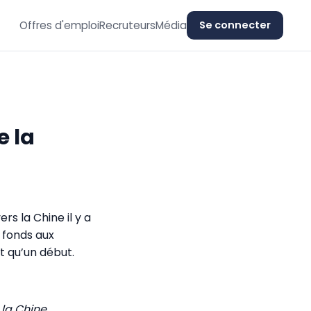
Offres d'emploi
Recruteurs
Média
Se connecter
e la
s la Chine il y a
 fonds aux
t qu’un début.
 la Chine